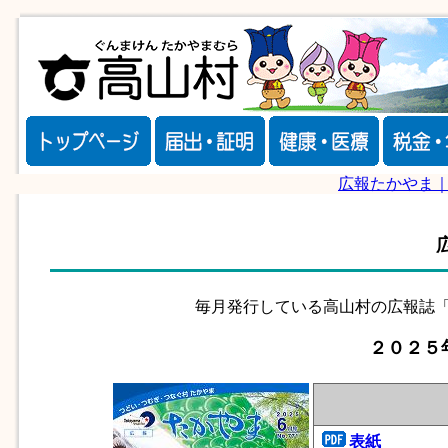
広報たかやま
毎月発行している高山村の広報誌「
２０２５
表紙