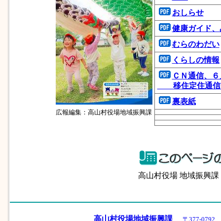
おしらせ
健康ガイド、
むらのわだい
くらしの情報
ＣＮ通信、６
移住定住通信、
裏表紙
広報編集：高山村役場地域振興課
高山村役場 地域振興
高山村役場地域振興課
〒377-07