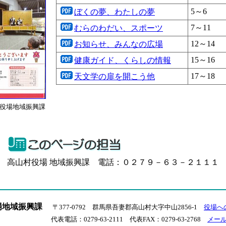
5～6
ぼくの夢、わたしの夢
7～11
むらのわだい、スポーツ
12～14
お知らせ、みんなの広場
15～16
健康ガイド、くらしの情報
17～18
天文学の扉を開こう他
役場地域振興課
高山村役場 地域振興課 電話：０２７９－６３－２１１１
場地域振興課
〒377-0792 群馬県吾妻郡高山村大字中山2856-1
役場へ
代表電話：0279-63-2111 代表FAX：0279-63-2768
メー