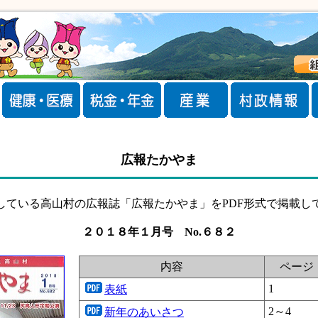
広報たかやま
している高山村の広報誌「広報たかやま」をPDF形式で掲載し
２０１８年１月号 No.６８２
内容
ページ
1
表紙
2～4
新年のあいさつ