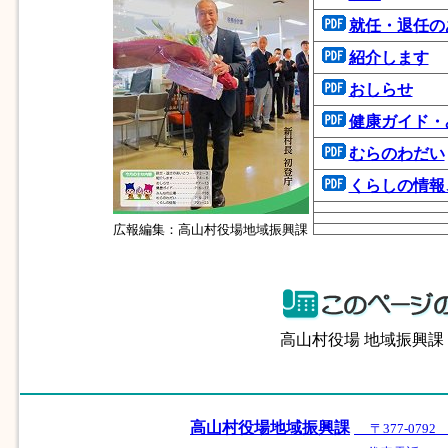
就任・退任の
紹介します
おしらせ
健康ガイド・
むらのわだい
くらしの情報
広報編集：高山村役場地域振興課
高山村役場 地域振興
高山村役場地域振興課
〒377-07