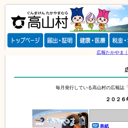
広報たかやま
毎月発行している高山村の広報誌「
２０２６
表紙