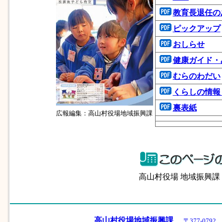
教育長退任の
ピックアップ
おしらせ
健康ガイド・
むらのわだい
くらしの情報
裏表紙
広報編集：高山村役場地域振興課
高山村役場 地域振興
高山村役場地域振興課
〒377-07