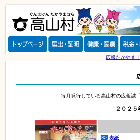
広報たかやま
毎月発行している高山村の広報誌「
２０２５
表紙