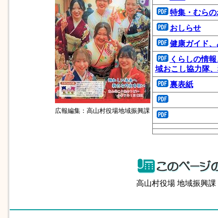
特集・むらの
おしらせ
健康ガイド
、
くらしの情報
域おこし協力隊、
裏表紙
広報編集：高山村役場地域振興課
高山村役場 地域振興