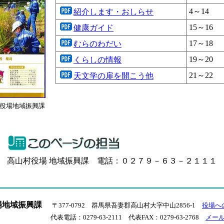
4～14
紹介します・おしらせ
15～16
健康ガイド
17～18
むらのわだい
19～20
くらしの情報
21～22
天文学の扉を開こう他
役場地域振興課
高山村役場 地域振興課 電話：０２７９－６３－２１１１
場地域振興課
〒377-0792 群馬県吾妻郡高山村大字中山2856-1
役場へ
代表電話：0279-63-2111 代表FAX：0279-63-2768
メー