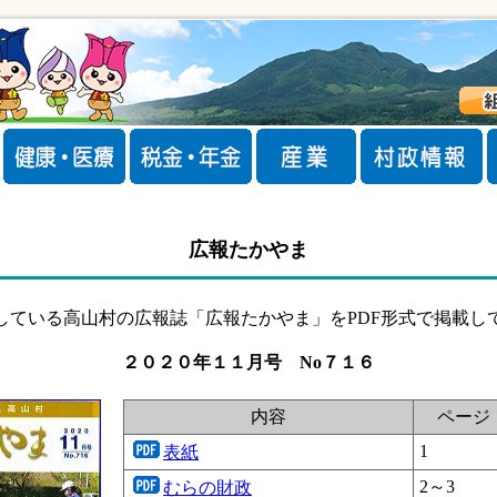
広報たかやま
している高山村の広報誌「広報たかやま」をPDF形式で掲載し
２０２０年１１月号 No７１６
内容
ページ
1
表紙
2～3
むらの財政