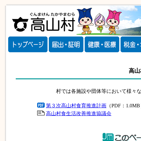
高山
村では各施設や団体等において様々
第３次高山村食育推進計画
（PDF：1.0M
高山村食生活改善推進協議会