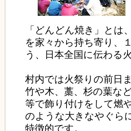
「どんどん焼き」とは
を家々から持ち寄り、
う、日本全国に伝わる
村内では火祭りの前日
竹や木、藁、杉の葉な
等で飾り付けをして燃
のような大きなやぐら
特徴的です。