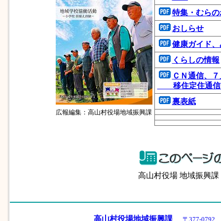
特集・むらの
おしらせ
健康ガイド、
くらしの情報
ＣＮ通信、７
移住定住通信、
裏表紙
広報編集：高山村役場地域振興課
高山村役場 地域振興
高山村役場地域振興課
〒377-07