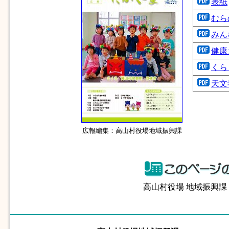
表紙
むら
みん
健康
くら
天文
広報編集：高山村役場地域振興課
高山村役場 地域振興