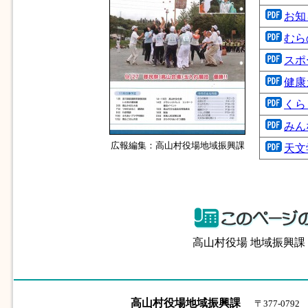
お知
むら
スポ
健康
くら
みん
広報編集：高山村役場地域振興課
天文
高山村役場 地域振興
高山村役場地域振興課
〒377-07