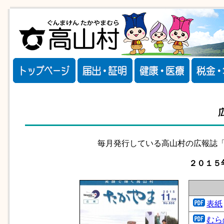
毎月発行している高山村の広報誌「
２０１５年
表紙
むら